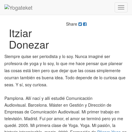
Toggl
Navig
Share
Itziar
Donezar
Siempre quise ser periodista y lo soy. Nunca imaginé ser
profesora de yoga y lo soy, lo que me hace pensar que planear
las cosas está bien pero que dejar que las cosas simplemente
ocurran
también es buena idea. Todo de
pende de lo curiosa que
sea
s
. Y sí, soy curiosa.
Pamplona
. Allí nací y allí estudié Comunicación
Audiovisual.
Barcelona.
Máster en Gestión y Dirección de
Empresas de Comunicación Audi
ovisual
. Mi primer trabajo en
televisión.
Madrid
. Fui
por amor, el amor se terminó pero yo
me
quedé.
2005.
Mi primera clase de
Yoga
.
Yoga.
Mi pasión, la