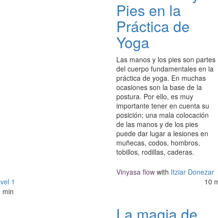
Pies en la
Práctica de
Yoga
Las manos y los pies son partes
del cuerpo fundamentales en la
práctica de yoga. En muchas
ocasiones son la base de la
postura. Por ello, es muy
importante tener en cuenta su
posición; una mala colocación
de las manos y de los pies
puede dar lugar a lesiones en
muñecas, codos, hombros,
tobillos, rodillas, caderas.
Vinyasa flow
with
Itziar Donezar
vel 1
10 
 min
La magia de