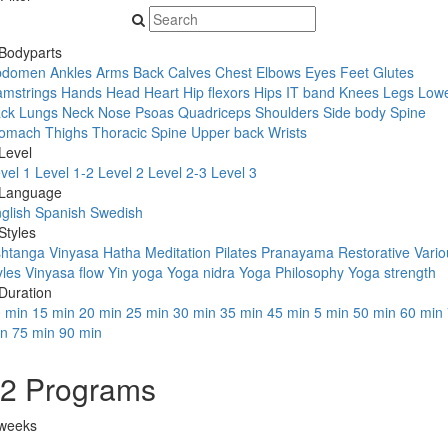
Bodyparts
bdomen
Ankles
Arms
Back
Calves
Chest
Elbows
Eyes
Feet
Glutes
mstrings
Hands
Head
Heart
Hip flexors
Hips
IT band
Knees
Legs
Low
ck
Lungs
Neck
Nose
Psoas
Quadriceps
Shoulders
Side body
Spine
tomach
Thighs
Thoracic Spine
Upper back
Wrists
Level
vel 1
Level 1-2
Level 2
Level 2-3
Level 3
Language
glish
Spanish
Swedish
Styles
htanga Vinyasa
Hatha
Meditation
Pilates
Pranayama
Restorative
Vario
yles
Vinyasa flow
Yin yoga
Yoga nidra
Yoga Philosophy
Yoga strength
Duration
 min
15 min
20 min
25 min
30 min
35 min
45 min
5 min
50 min
60 min
in
75 min
90 min
2 Programs
weeks