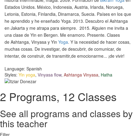
historia
interminable
, magia.
2009.
Formación de
Bikram
Yoga
en
Estados Unidos.
México, Indonesia, Austria, Irlanda, Noruega,
Letonia, Estonia, Finlandia, Dinamarca, Suecia.
Países en los que
h
e aprendido y he enseñado Yoga.
2013.
Descubro el Ashtanga
en Jakarta y me atrapa para siempre.
2015.
Alguien me invita a
una clase de Yin en Bergen. Me enamoro.
Presente.
Clases
de
Ashta
nga
,
Vinyasa
y Yin
Yoga
.
Y la necesidad de hacer cosas,
muchas cosas. De investigar, de descubrir,
de comunicar,
de
intentar, de construir,
de transmitir,
de emocionarme... ¡de vivir!
Language:
Spanish
Styles:
Yin yoga
,
Vinyasa flow
,
Ashtanga Vinyasa
,
Hatha
2
Programs,
12
Classes
See all programs and classes by
this teacher
Filter