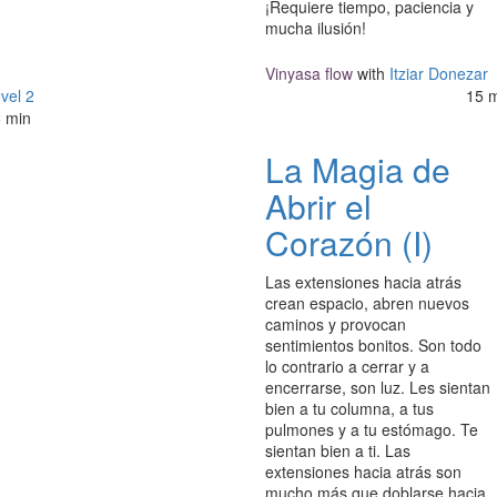
¡Requiere tiempo, paciencia y
mucha ilusión!
Vinyasa flow
with
Itziar Donezar
vel 2
15 
 min
La Magia de
Abrir el
Corazón (I)
Las extensiones hacia atrás
crean espacio, abren nuevos
caminos y provocan
sentimientos bonitos. Son todo
lo contrario a cerrar y a
encerrarse, son luz. Les sientan
bien a tu columna, a tus
pulmones y a tu estómago. Te
sientan bien a ti. Las
extensiones hacia atrás son
mucho más que doblarse hacia