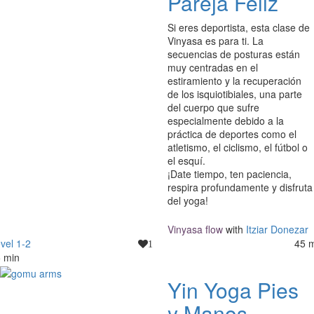
Pareja Feliz
Si eres deportista, esta clase de
Vinyasa es para ti. La
secuencias de posturas están
muy centradas en el
estiramiento y la recuperación
de los isquiotibiales, una parte
del cuerpo que sufre
especialmente debido a la
práctica de deportes como el
atletismo, el ciclismo, el fútbol o
el esquí.
¡Date tiempo, ten paciencia,
respira profundamente y disfruta
del yoga!
Vinyasa flow
with
Itziar Donezar
vel 1-2
45 
1
 min
Yin Yoga Pies
y Manos