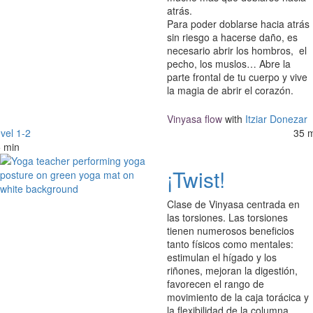
atrás.
Para poder doblarse hacia atrás
sin riesgo a hacerse daño, es
necesario abrir los hombros, el
pecho, los muslos… Abre la
parte frontal de tu cuerpo y vive
la magia de abrir el corazón.
Vinyasa flow
with
Itziar Donezar
vel 1-2
35 
 min
¡Twist!
Clase de Vinyasa centrada en
las torsiones. Las torsiones
tienen numerosos beneficios
tanto físicos como mentales:
estimulan el hígado y los
riñones, mejoran la digestión,
favorecen el rango de
movimiento de la caja torácica y
la flexibilidad de la columna,