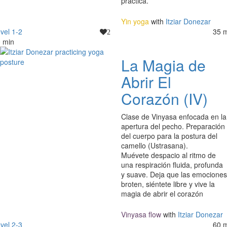
práctica.
Yin yoga
with
Itziar Donezar
vel 1-2
35 
2
 min
La Magia de
Abrir El
Corazón (IV)
Clase de Vinyasa enfocada en la
apertura del pecho. Preparación
del cuerpo para la postura del
camello (
Ustrasana
).
Muévete despacio al ritmo de
una respiración fluida, profunda
y suave. Deja que las emociones
broten, siéntete libre y vive la
magia de abrir el corazón
Vinyasa flow
with
Itziar Donezar
vel 2-3
60 