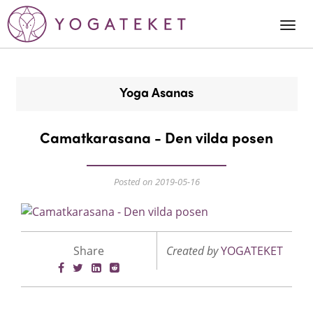
Togg
Navi
Yoga Asanas
Camatkarasana - Den vilda posen
Posted on 2019-05-16
Share
Created by
YOGATEKET