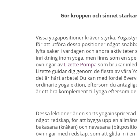
Gör kroppen och sinnet starka
Vissa yogapositioner kräver styrka. Yogasty
för att utföra dessa positioner något snab
lyfta saker i vardagen och andra aktiviteter
inriktning inom yoga, men finns som en spec
övningar av
Lizette Pompa
som brukar inled
Lizette guidar dig genom de flesta av våra Yo
det är hårt arbete! Du kan med fördel överväg
ordinarie yogalektion, eftersom du antagli
är ett bra komplement till yoga eftersom de 
Dessa lektioner är en sorts yogainsprirerad
något redskap, för att bygga upp en allmän
bakasana (kråkan) och navasana (båtposit
övningar med redskap, som att glida in i en