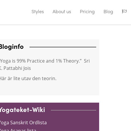
Styles
About us
Pricing
Blog
Bloginfo
“Yoga is 99% Practice and 1% Theory.” Sri
K. Pattabhi Jois
Här är lite utav den teorin.
Yogateket-Wiki
Yoga Sanskrit Ordlista
Yoga Asanas lista