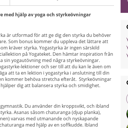
re med hjälp av yoga och styrkeövningar
rka är utformad för att ge dig den styrka du behöver
bare. Som bonus kommer du uppleva det lättare att
 som kräver styrka. Yogastyrka är ingen särskild
iallektion på Yogateket. Den hämtar inspiration från
a sin yogautövning med några styrkeövningar.
gastyrke-lektioner och ser till att du kan le även om
a att ta en lektion i yogastyrka i anslutning till din
gen kommer behöva stretcha efteråt. Styrkeövningar
hjälper dig att balansera styrka och smidighet.
 gymnastik. Du använder din kroppsvikt, och ibland
styrka. Asanas såsom chaturanga (djup planka),
ionen) varvas med utmanande och nyskapande
 chaturanga med hjälp av en soffkudde. Ibland