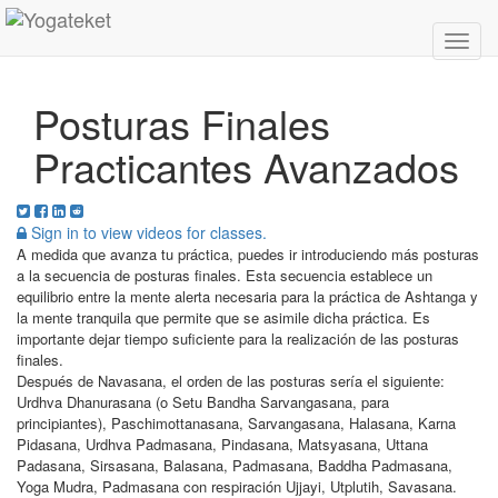
Toggl
Navig
Posturas Finales
Practicantes Avanzados
Sign in to view videos for classes.
A medida que avanza tu práctica, puedes ir introduciendo más posturas
a la secuencia de posturas finales. Esta secuencia establece un
equilibrio entre la mente alerta necesaria para la práctica de Ashtanga y
la mente tranquila que permite que se asimile dicha práctica. Es
importante dejar tiempo suficiente para la realización de las posturas
finales.
Después de Navasana, el orden de las posturas sería el siguiente:
Urdhva Dhanurasana
(o
Setu Bandha Sarvangasana
, para
principiantes),
Paschimottanasana
,
Sarvangasana
,
Halasana
,
Karna
Pidasana
,
Urdhva Padmasana
,
Pindasana
,
Matsyasana
,
Uttana
Padasana
,
Sirsasana
,
Balasana
,
Padmasana
,
Baddha Padmasana
,
Yoga Mudra
,
Padmasana
con respiración
Ujjayi
,
Utplutih
,
Savasana
.