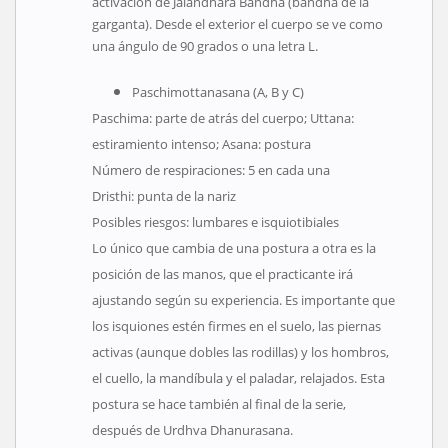
activación de
Jalandhara Bandha
(bandha de la
garganta). Desde el exterior el cuerpo se ve como
una ángulo de 90 grados o una letra L.
Paschimottanasana (A, B y C)
Paschima
: parte de atrás del cuerpo;
Uttana
:
estiramiento intenso;
Asana
: postura
Número de respiraciones: 5 en cada una
Dristhi
: punta de la nariz
Posibles riesgos: lumbares e isquiotibiales
Lo único que cambia de una postura a otra es la
posición de las manos, que el practicante irá
ajustando según su experiencia. Es importante que
los isquiones estén firmes en el suelo, las piernas
activas (aunque dobles las rodillas) y los hombros,
el cuello, la mandíbula y el paladar, relajados. Esta
postura se hace también al final de la serie,
después de
Urdhva Dhanurasana
.