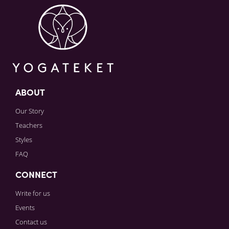
Sign in to paying account to write comments.
ABOUT
Our Story
Teachers
Styles
FAQ
CONNECT
Write for us
Events
Contact us